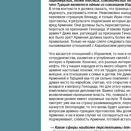
партнерских, более тесных, союзнических о
что Турция является одним из союзников Из
В этом контексте я должна сказать, что границ
вздохнуть, расправить плечи. Невозможно наход
пережили страшную блокаду, и только Иран спас
протоколы, в результате подписания которых д
вред Армении. Они должны быть пересмотрены
бороться за признание Геноцида. И каково буд
армян? Даже мне, ратующей за признание Геноци
все было зря? Армения должна занять более же
правильная. Только не надо слепо следовать пр
налаживание отношений с Карабахским урегули
Что касается отношений с Израилем, то они и с
сотрудничества, развития и углубления связей с
интерес к Армении. Конечно, это разные интер
нефть. Но у наших народов есть много общего. В
армяне настолько похожи, что их трудно различ
внешне, и в отношение к семье и детям. Не ду
Арменией и Турцией как-то уж сильно повлияют
думая чисто по-еврейски, считаю, что открытие
возврате к вопросу Геноцида. Но для этого нужн
комплементарная дипломатия. Важно сейчас не с
возвеличиваю нынешнюю власть. Но, поверьте, 
мировом уровне имеет огромные заслуги. Я быв
смотрят уже как на страну развивающуюся, персп
начнутся беспорядки, то это вновь будет шагом 
вопросам армяно-турецких протоколов. Мы должн
Армении, и ни в коем случае не соглашаться на
подчеркивают, слабость Армении, готовой встать
— Какие сферы наиболее перспективны для