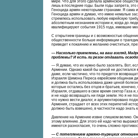
мире. Что для этого сделала армянское обществ
лишь в последние годы. Были годы запрета, это
Геноцида армян некоторыми странами. Я сама 
Геноцида армян и думаю, что имею немалые зас
стремлюсь использовать любую еврейскую трибу
абсолютным незнанием истории и, когда до люде
квалифицируют события 1915 года, имевшие мес
С открытием границы и с возможностью общения 
общественности больше информации о трагедии а
приведет к покаянию и желанию очиститься, пре
— Насколько приемлемы, на ваш взгляд, Мадр
проблемы? И есть ли резон отдавать освоб
— Я думаю, что их нужно было заселять. Вот, ес
Армении. Однако какой бы ценой не достигался м
даже, если частично, что-то придется возвраща
Израиля Шимона Переса еврейским общинам диа
и должна быть использована даже ценой болезне
которые остались без отцов и братьев, конечно,
Израиля, отдавшего в свое время сектор Газа и, 
и не надо возвращать ни пяди земли. Но я не по
что нужно вести диалог, и аргументировано подх
Армения, страдает от всех этих перипетий истори
должно быть взвешено, в частности надо знать 
Давление на Армению извне слишком велико. Он
этому влиянию. Для этого ей надо четко выражат
имеются разногласия, то очень сложно противо
— С потеплением армяно-турецких отношени