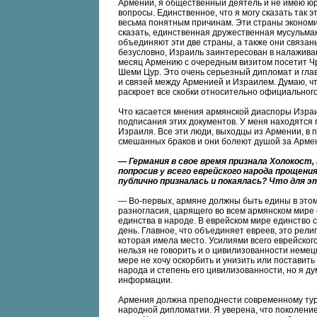
Армении, я общественный деятель и не имею ю
вопросы. Единственное, что я могу сказать так э
весьма понятным причинам. Эти страны экономич
сказать, единственная дружественная мусульманс
объединяют эти две страны, а также они связан
безусловно, Израиль заинтересован в налажив
месяц Армению с очередным визитом посетит 
Шеми Цур. Это очень серьезный дипломат и гла
и связей между Арменией и Израилем. Думаю, что
раскроет все скобки относительно официальног
Что касается мнения армянской диаспоры Израи
подписания этих документов. У меня находятся
Израиля. Все эти люди, выходцы из Армении, в п
смешанных браков и они болеют душой за Армен
— Германия в свое время признала Холокост,
попросив у всего еврейского народа прощен
публично призналась и покаялась? Что для 
— Во-первых, армяне должны быть едины в это
разногласия, царящего во всем армянском мире о
единства в народе. В еврейском мире единство 
день. Главное, что объединяет евреев, это рел
которая имела место. Усилиями всего еврейског
нельзя не говорить и о цивилизованности немец
мере не хочу оскорбить и унизить или поставит
народа и степень его цивилизованности, но я ду
информации.
Армения должна преподнести современному тур
народной дипломатии. Я уверена, что поколение 