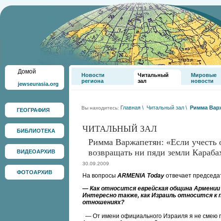
Домой
Новости
Читальный
Мировые
региона
зал
новости
jewseurasia.org
Главная
\
Читальный зал
\
Римма Варж
Вы находитесь:
ГЕОГРАФИЯ
ЧИТАЛЬНЫЙ ЗАЛ
БИБЛИОТЕКА
Римма Варжапетян: «Если учесть 
возвращать ни пяди земли Караба
ВИДЕОАРХИВ
30.09.2009
ФОТОАРХИВ
На вопросы
ARMENIA Today
отвечает председа
— Как относится еврейская община Армении
Интересно также, как Израиль относится к 
отношениях?
— От имени официального Израиля я не смею г