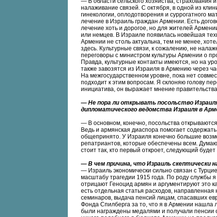
— В области сельского хозяйства, страхования 
налаживание связей. С октября, в одной из кли
гинекологии, оплодотворения и суррогатного ма
лечение в Израиль граждан Армении. Есть догов
лечение хоть и дорогое, но для жителей Армени
или немцев. В Израиле появилась новейшая тех
Армении не столь актуальна, тем не менее, хот
здесь. Культурные связи, к сожалению, не нала
переговоры с министром культуры Армении о пр
Правда, культурные контакты имеются, но на ур
также завозятся из Израиля в Армению через ча
На межгосударственном уровне, пока нет совмес
подходит к этим вопросам. Я склоняю голову пере
инициатива, он выражает мнение правительства
— Не пора ли открывать посольство Израиля 
дипломатического ведомства Израиля в Армен
— В основном, конечно, посольства открываются 
Ведь и армянская диаспора помогает содержать 
общепринято. У Израиля конечно большие возмо
репатриантов, которые обеспечены всем. Думаю,
стоит так, кто первый откроет, следующий будет
— В чем причина, что Израиль скептически 
— Израиль экономически сильно связан с Турци
масштабу трагедии 1915 года. По роду службы я 
отрицают Геноцид армян и аргументируют это к
есть отдельная статья расходов, направленная 
семинаров, выдача пенсий лицам, спасавших евр
Фонда Спилберга за то, что я в Армении нашла 
были награждены медалями и получали пенсии от