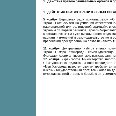
1. Действия правоохранительных органов и о
1. ДЕЙСТВИЯ ПРАВООХРАНИТЕЛЬНЫХ ОРГА
5 ноября
Верховная рада приняла закон «О 
Украины (относительно усиления ответственнос
национальной или религиозной вражды)», вне
Украины от Партии регионов Тарасом Чорновол
К сожалению, как мы уже писали ранее, когда 
вариант изменений в законодательстве не в с
пресечения преступлений на почве ненависти#.
11 ноября
Центральная избирательная комис
Украины мэра г.Ужгорода, самовыдвиженца
благодаря своим антисемитским высказываниям в
17 ноября
израильское Министерство иност
С.Ратушняка кандидатом на пост президента. 
«Мэр Ужгорода известен своими грубыми анти
высокий государственный пост, тем более на д
руководства этой страны о борьбе с антисемит