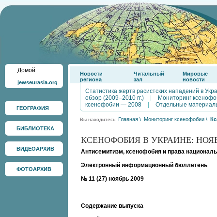
Домой
Новости
Читальный
Мировые
региона
зал
новости
jewseurasia.org
Статистика жертв расистских нападений в Укр
обзор (2009–2010 гг.)
|
Мониторинг ксенофо
ксенофобии — 2008
|
Отдельные материал
ГЕОГРАФИЯ
Главная
\
Мониторинг ксенофобии
\
Кс
Вы находитесь:
БИБЛИОТЕКА
КСЕНОФОБИЯ В УКРАИНЕ: НОЯБ
ВИДЕОАРХИВ
Антисемитизм, ксенофобия и права националь
Электронный информационный бюллетень
ФОТОАРХИВ
№ 11 (27) ноябрь 2009
Содержание выпуска