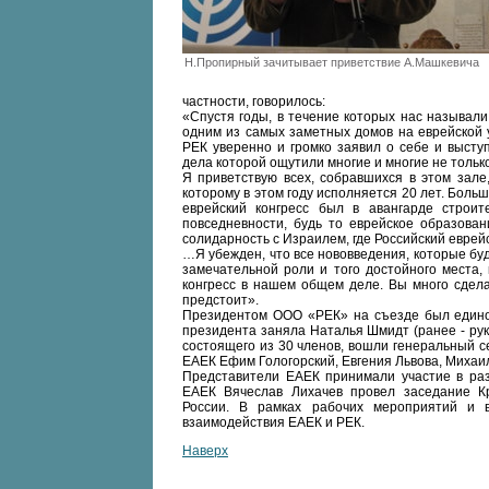
Н.Пропирный зачитывает приветствие А.Машкевича
частности, говорилось:
«Спустя годы, в течение которых нас называли
одним из самых заметных домов на еврейской у
РЕК уверенно и громко заявил о себе и высту
дела которой ощутили многие и многие не только
Я приветствую всех, собравшихся в этом зале
которому в этом году исполняется 20 лет. Боль
еврейский конгресс был в авангарде строи
повседневности, будь то еврейское образован
солидарность с Израилем, где Российский еврейс
…Я убежден, что все нововведения, которые буд
замечательной роли и того достойного места,
конгресс в нашем общем деле. Вы много сдела
предстоит».
Президентом ООО «РЕК» на съезде был единог
президента заняла Наталья Шмидт (ранее - рук
состоящего из 30 членов, вошли генеральный 
ЕАЕК Ефим Гологорский, Евгения Львова, Михаи
Представители ЕАЕК принимали участие в раз
ЕАЕК Вячеслав Лихачев провел заседание Кр
России. В рамках рабочих мероприятий и 
взаимодействия ЕАЕК и РЕК.
Наверх