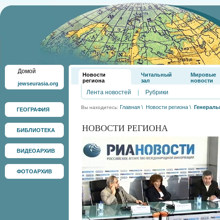
Домой
Новости
Читальный
Мировые
региона
зал
новости
jewseurasia.org
Лента новостей
|
Рубрики
Главная
\
Новости региона
\
Генераль
Вы находитесь:
ГЕОГРАФИЯ
НОВОСТИ РЕГИОНА
БИБЛИОТЕКА
ВИДЕОАРХИВ
ФОТОАРХИВ