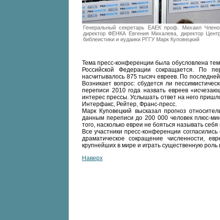
Генеральный секретарь ЕАЕК проф. Михаил Члено
директор ФЕНКА Евгения Михалева, директор Цент
библеистики и иудаики РГГУ Марк Куповецкий
Тема пресс-конференции была обусловлена тем
Российской Федерации сокращается. По пе
насчитывалось 875 тысяч евреев. По последней
Возникает вопрос: сбудется ли пессимистичес
переписи 2010 года назвать евреев «исчезаю
интерес прессы. Услышать ответ на него пришло
Интерфакс, Рейтер, Франс-пресс.
Марк Куповецкий высказал прогноз относитель
данным переписи до 200 000 человек плюс-мин
того, насколько евреи не бояться называть себя 
Все участники пресс-конференции согласились 
драматическое сокращение численности, ев
крупнейших в мире и играть существенную роль 
Наверх