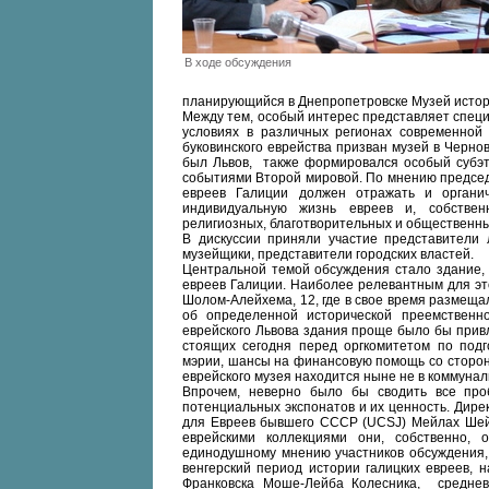
В ходе обсуждения
планирующийся в Днепропетровске Музей истори
Между тем, особый интерес представляет спец
условиях в различных регионах современной 
буковинского еврейства призван музей в Черно
был Львов, также формировался особый субэтн
событиями Второй мировой. По мнению председ
евреев Галиции должен отражать и органич
индивидуальную жизнь евреев и, собствен
религиозных, благотворительных и общественных
В дискуссии приняли участие представители
музейщики, представители городских властей.
Центральной темой обсуждения стало здание, 
евреев Галиции. Наиболее релевантным для эт
Шолом-Алейхема, 12, где в свое время размеща
об определенной исторической преемственнос
еврейского Львова здания проще было бы привл
стоящих сегодня перед оргкомитетом по подг
мэрии, шансы на финансовую помощь со сторон
еврейского музея находится ныне не в коммунал
Впрочем, неверно было бы сводить все про
потенциальных экспонатов и их ценность. Дир
для Евреев бывшего СССР (UCSJ) Мейлах Шей
еврейскими коллекциями они, собственно, 
единодушному мнению участников обсуждения, 
венгерский период истории галицких евреев, 
Франковска Моше-Лейба Колесника, среднев