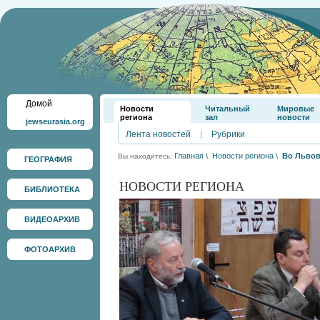
Домой
Новости
Читальный
Мировые
региона
зал
новости
jewseurasia.org
Лента новостей
|
Рубрики
Главная
\
Новости региона
\
Во Львов
Вы находитесь:
ГЕОГРАФИЯ
НОВОСТИ РЕГИОНА
БИБЛИОТЕКА
ВИДЕОАРХИВ
ФОТОАРХИВ