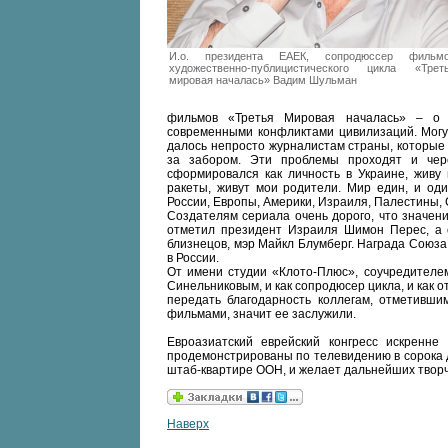
И.о. президента ЕАЕК, сопродюссер фильм
художественно-публицистического цикла «Трет
мировая началась» Вадим Шульман
фильмов «Третья Мировая началась» – о 
современными конфликтами цивилизаций. Могу
далось непросто журналистам страны, которые 
за забором. Эти проблемы проходят и чер
сформировался как личность в Украине, живу 
ракеты, живут мои родители. Мир един, и од
России, Европы, Америки, Израиля, Палестины, 
Создателям сериала очень дорого, что значе
отметил президент Израиля Шимон Перес, а 
близнецов, мэр Майкл Блумберг. Награда Союза
в России.
От имени студии «Клото-Плюс», соучредителе
Синельниковым, и как сопродюсер цикла, и как о
передать благодарность коллегам, отметивши
фильмами, значит ее заслужили.
Евроазиатский еврейский конгресс искренне
продемонстрированы по телевидению в сорока д
штаб-квартире ООН, и желает дальнейших творч
Наверх