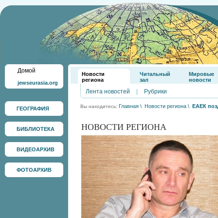
Домой
Новости
Читальный
Мировые
региона
зал
новости
jewseurasia.org
Лента новостей
|
Рубрики
Главная
\
Новости региона
\
ЕАЕК поз
Вы находитесь:
ГЕОГРАФИЯ
НОВОСТИ РЕГИОНА
БИБЛИОТЕКА
ВИДЕОАРХИВ
ФОТОАРХИВ