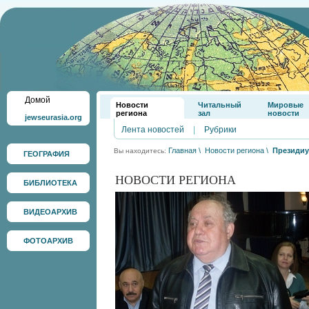
Домой
Новости
Читальный
Мировые
региона
зал
новости
jewseurasia.org
Лента новостей
|
Рубрики
Главная
\
Новости региона
\
Президи
Вы находитесь:
ГЕОГРАФИЯ
НОВОСТИ РЕГИОНА
БИБЛИОТЕКА
ВИДЕОАРХИВ
ФОТОАРХИВ