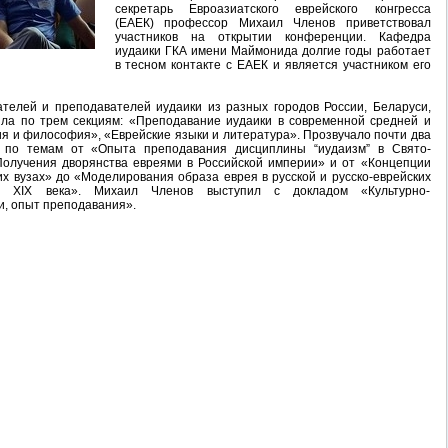
секретарь Евроазиатского еврейского конгресса
(ЕАЕК) профессор Михаил Членов приветствовал
участников на открытии конференции. Кафедра
иудаики ГКА имени Маймонида долгие годы работает
в тесном контакте с ЕАЕК и является участником его
телей и преподавателей иудаики из разных городов России, Беларуси,
ла по трем секциям: «Преподавание иудаики в современной средней и
я и философия», «Еврейские языки и литература». Прозвучало почти два
 по темам от «Опыта преподавания дисциплины “иудаизм” в Свято-
Получения дворянства евреями в Российской империи» и от «Концепции
х вузах» до «Моделирования образа еврея в русской и русско-еврейских
ы XIX века». Михаил Членов выступил с докладом «Культурно-
и, опыт преподавания».