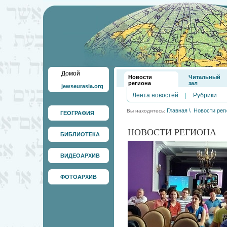
Домой
Новости
Читальный
региона
зал
jewseurasia.org
Лента новостей
|
Рубрики
Главная
\
Новости рег
Вы находитесь:
ГЕОГРАФИЯ
НОВОСТИ РЕГИОНА
БИБЛИОТЕКА
ВИДЕОАРХИВ
ФОТОАРХИВ