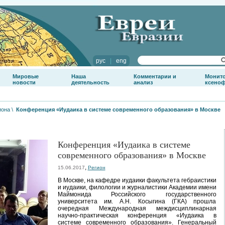
рус
|
eng
Мировые
Наша
Комментарии и
Монит
новости
деятельность
анализ
ксено
иона
\
Конференция «Иудаика в системе современного образования» в Москве
Конференция «Иудаика в системе
современного образования» в Москве
,
15.06.2017
Регион
В Москве, на кафедре иудаики факультета гебраистики
и иудаики, филологии и журналистики Академии имени
Маймонида Российского государственного
университета им. А.Н. Косыгина (ГКА) прошла
очередная Международная междисциплинарная
научно-практическая конференция «Иудаика в
системе современного образования». Генеральный