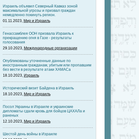
Израиль объявил Северный Кавказ зоной
максимальной угрозы и призвал граждан
немедленно покинуть регион.
01.11.2023,
Мир и Израиль
Генассамблея ООН призвала Израиль к
прекращению огня в Газе - результаты
голосования
29.10.2023,
Международные организации
Опубликованы уточненные данные по
иностранным гражданам, убитым или пропавшим
без вести в результате атаки ХАМАСа
18.10.2023,
Израиль
Исторический визит Байдена в Израиль
18.10.2023,
Мир и Израиль
Посол Украины в Израиле и украинские
дипломаты сдали кровь для бойцов ЦАХАЛа и
раненых
12.10.2023,
Мир и Израиль
Шестой день войны в Израиле