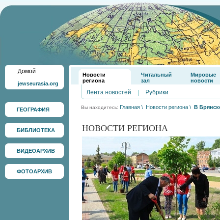
Домой
Новости
Читальный
Мировые
региона
зал
новости
jewseurasia.org
Лента новостей
|
Рубрики
Главная
\
Новости региона
\
В Брянск
Вы находитесь:
ГЕОГРАФИЯ
НОВОСТИ РЕГИОНА
БИБЛИОТЕКА
ВИДЕОАРХИВ
ФОТОАРХИВ