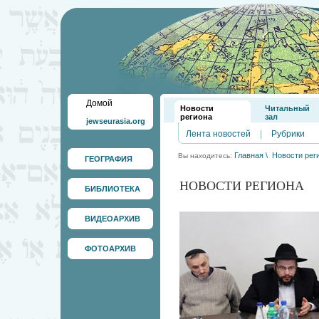
Домой
Новости
Читальный
региона
зал
jewseurasia.org
Лента новостей
|
Рубрики
Главная
\
Новости рег
Вы находитесь:
ГЕОГРАФИЯ
НОВОСТИ РЕГИОНА
БИБЛИОТЕКА
ВИДЕОАРХИВ
ФОТОАРХИВ