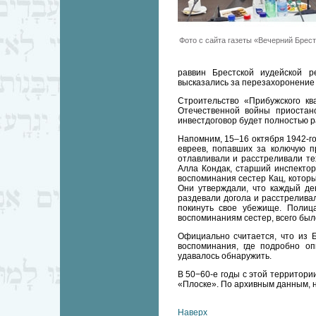
Фото с сайта газеты «Вечерний Брест
раввин Брестской иудейской 
высказались за перезахоронение 
Строительство «Прибужского кв
Отечественной войны приостан
инвестдоговор будет полностью ра
Напомним, 15–16 октября 1942-го
евреев, попавших за колючую п
отлавливали и расстреливали те
Алла Кондак, старший инспектор
воспоминания сестер Кац, которы
Они утверждали, что каждый де
раздевали догола и расстрелива
покинуть свое убежище. Полиц
воспоминаниям сестер, всего был
Официально считается, что из Б
воспоминания, где подробно оп
удавалось обнаружить.
В 50−60-е годы с этой территори
«Плоске». По архивным данным, н
Наверх