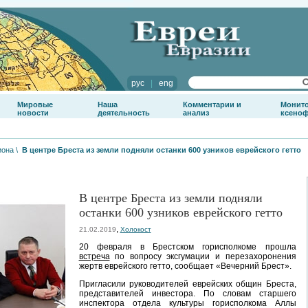
рус
|
eng
Мировые
Наша
Комментарии и
Монит
новости
деятельность
анализ
ксено
иона
\
В центре Бреста из земли подняли останки 600 узников еврейского гетто
В центре Бреста из земли подняли
останки 600 узников еврейского гетто
,
21.02.2019
Холокост
20 февраля в Брестском горисполкоме прошла
встреча
по вопросу эксгумации и перезахоронения
жертв еврейского гетто, сообщает «Вечерний Брест».
Пригласили руководителей еврейских общин Бреста,
представителей инвестора. По словам старшего
инспектора отдела культуры горисполкома Аллы