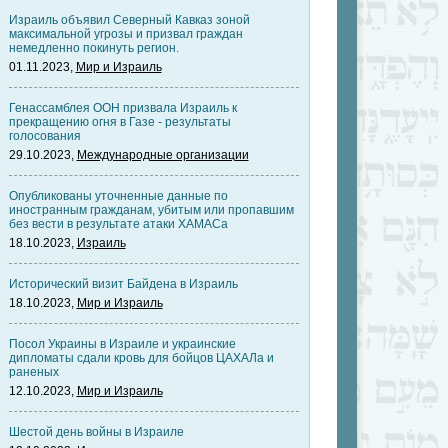
Израиль объявил Северный Кавказ зоной
максимальной угрозы и призвал граждан
немедленно покинуть регион.
01.11.2023,
Мир и Израиль
Генассамблея ООН призвала Израиль к
прекращению огня в Газе - результаты
голосования
29.10.2023,
Международные организации
Опубликованы уточненные данные по
иностранным гражданам, убитым или пропавшим
без вести в результате атаки ХАМАСа
18.10.2023,
Израиль
Исторический визит Байдена в Израиль
18.10.2023,
Мир и Израиль
Посол Украины в Израиле и украинские
дипломаты сдали кровь для бойцов ЦАХАЛа и
раненых
12.10.2023,
Мир и Израиль
Шестой день войны в Израиле