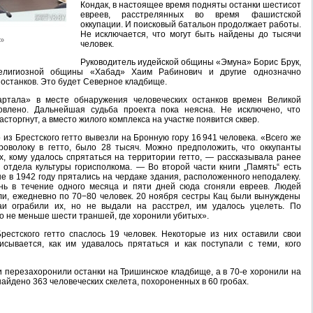
Кондак, в настоящее время подняты останки шестисот
евреев, расстрелянных во время фашистской
оккупации. И поисковый батальон продолжает работы.
Не исключается, что могут быть найдены до тысячи
»
человек.
Руководитель иудейской общины «Эмуна» Борис Брук,
религиозной общины «Хабад» Хаим Рабинович и другие однозначно
останков. Это будет Северное кладбище.
артала» в месте обнаружения человеческих останков времен Великой
овлено. Дальнейшая судьба проекта пока неясна. Не исключено, что
сторгнут, а вместо жилого комплекса на участке появится сквер.
 из Брестского гетто вывезли на Бронную гору 16 941 человека. «Всего же
роволоку в гетто, было 28 тысяч. Можно предположить, что оккупанты
х, кому удалось спрятаться на территории гетто, — рассказывала ранее
 отдела культуры горисполкома. — Во второй части книги „Память“ есть
е в 1942 году прятались на чердаке здания, расположенного неподалеку.
нь в течение одного месяца и пяти дней сюда сгоняли евреев. Людей
ли, ежедневно по 70−80 человек. 20 ноября сестры Кац были вынуждены
аи ограбили их, но не выдали на расстрел, им удалось уцелеть. По
о не меньше шести траншей, где хоронили убитых».
рестского гетто спаслось 19 человек. Некоторые из них оставили свои
исывается, как им удавалось прятаться и как поступали с теми, кого
и перезахоронили останки на Тришинское кладбище, а в 70-е хоронили на
айдено 363 человеческих скелета, похороненных в 60 гробах.