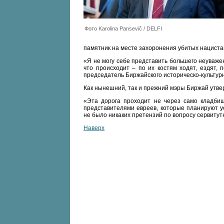
Фото Karolina Pansevič / DELFI
памятник на месте захоронения убитых нацистам
«Я не могу себе представить большего неуважен
что происходит – по их костям ходят, ездят, 
председатель Биржайского историческо-культур
Как нынешний, так и прежний мэры Биржай утвер
«Эта дорога проходит не через само кладбищ
представителями евреев, которые планируют у
не было никаких претензий по вопросу сервитут
Наверх