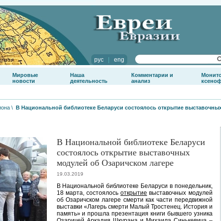
рус
|
eng
Мировые
Наша
Комментарии и
Монит
новости
деятельность
анализ
ксено
иона
\
В Национальной библиотеке Беларуси состоялось открытие выставочных
В Национальной библиотеке Беларуси
состоялось открытие выставочных
модулей об Озаричском лагере
19.03.2019
В Национальной библиотеке Беларуси в понедельник,
18 марта, состоялось
открытие
выставочных модулей
об Озаричском лагере смерти как части передвижной
выставки «Лагерь смерти Малый Тростенец. История и
память» и прошла презентация книги бывшего узника
Озаричей Аркадия Шкурана и Михаила Синькевича –