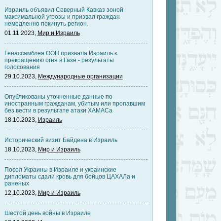
Израиль объявил Северный Кавказ зоной
максимальной угрозы и призвал граждан
немедленно покинуть регион.
01.11.2023,
Мир и Израиль
Генассамблея ООН призвала Израиль к
прекращению огня в Газе - результаты
голосования
29.10.2023,
Международные организации
Опубликованы уточненные данные по
иностранным гражданам, убитым или пропавшим
без вести в результате атаки ХАМАСа
18.10.2023,
Израиль
Исторический визит Байдена в Израиль
18.10.2023,
Мир и Израиль
Посол Украины в Израиле и украинские
дипломаты сдали кровь для бойцов ЦАХАЛа и
раненых
12.10.2023,
Мир и Израиль
Шестой день войны в Израиле