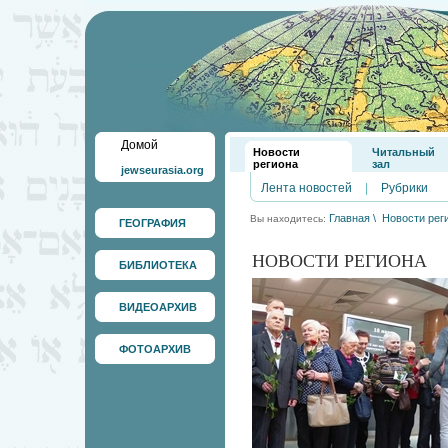
Домой
Новости
Читальный
региона
зал
jewseurasia.org
Лента новостей
|
Рубрики
Главная
\
Новости рег
Вы находитесь:
ГЕОГРАФИЯ
НОВОСТИ РЕГИОНА
БИБЛИОТЕКА
ВИДЕОАРХИВ
ФОТОАРХИВ