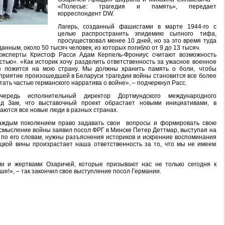
«Полесье: трагедия и память», передает
корреспондент DW.
Лагерь, созданный фашистами в марте 1944-го с
целью распространить эпидемию сыпного тифа,
просуществовал менее 10 дней, но за это время туда
нным, около 50 тысяч человек, из которых погибло от 9 до 13 тысяч.
эксперты Кристоф Расси Адам Керпель-Фрониус считают возможность
тью». «Как историк хочу разделить ответственность за ужасное военное
ая ложится на мою страну. Мы должны хранить память о боли, чтобы
сприятие произошедшей в Беларуси трагедии войны становится все более
тать частью германского нарратива о войне», – подчеркнул Расс.
редь исполнительный директор Дортмундского международного
ид Зам, что выставочный проект обрастает новыми инициативами, в
аются все новые люди в разных странах.
каждым поколением право задавать свои вопросы и формировать свою
смысление войны заявил посол ФРГ в Минске Петер Деттмар, выступая на
, по его словам, нужны разъяснения историков и искренние воспоминания
цкой вины произрастает наша ответственность за то, что мы не имеем
и и жертвами Озаричей, которые призывают нас не только сегодня к
ше!», – так закончил свое выступление посол Германии.