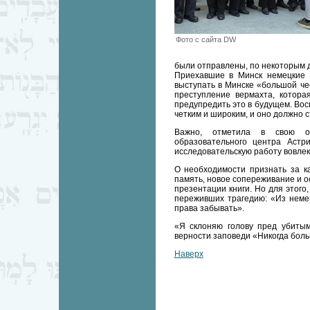
Фото с сайта DW
были отправлены, по некоторым да
Приехавшие в Минск немецкие 
выступать в Минске «большой чес
преступление вермахта, котор
предупредить это в будущем. Во
четким и широким, и оно должно с
Важно, отметила в свою оче
образовательного центра Астр
исследовательскую работу вовлек
О необходимости признать за 
память, новое сопереживание и о
презентации книги. Но для этого
переживших трагедию: «Из неме
права забывать».
«Я склоняю голову пред убитым
верности заповеди «Никогда боль
Наверх