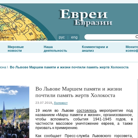
рус
|
eng
Мировые
Наша
Комментарии и
Монит
новости
деятельность
анализ
ксено
иона
\
Во Львове Маршем памяти и жизни почтили память жертв Холокоста
Во Львове Маршем памяти и жизни
почтили память жертв Холокоста
,
23.07.2019
Холокост
19 июля во Львове
состоялось
мероприятие под
названием «Марш памяти и жизни», организованное,
чтобы вспомнить события 1941-1945 годов, в
частности массовое уничтожение евреев, а также
призвать к примирению.
Как сообщает Пресс-служба Львовского горсовета,