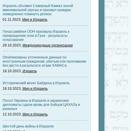
Израиль объявил Северный Кавказ зоной
максимальной угрозы и призвал граждан
немедленно покинуть регион.
01.11.2023,
Мир и Израиль
Генассамблея ООН призвала Израиль к
прекращению огня в Газе - результаты
голосования
29.10.2023,
Международные организации
Опубликованы уточненные данные по
иностранным гражданам, убитым или пропавшим
без вести в результате атаки ХАМАСа
18.10.2023,
Израиль
Исторический визит Байдена в Израиль
18.10.2023,
Мир и Израиль
Посол Украины в Израиле и украинские
дипломаты сдали кровь для бойцов ЦАХАЛа и
раненых
12.10.2023,
Мир и Израиль
Шестой день войны в Израиле