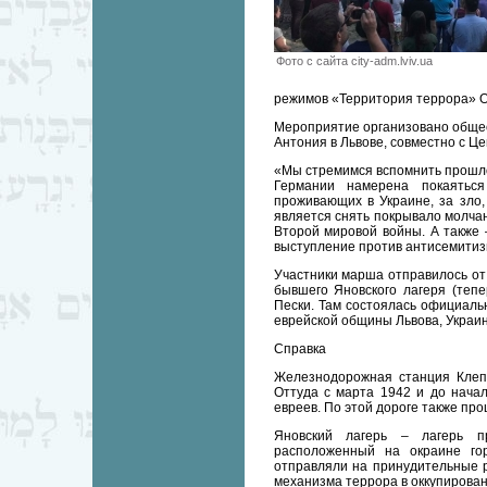
Фото с сайта city-adm.lviv.ua
режимов «Территория террора» О
Мероприятие организовано общес
Антония в Львове, совместно с Ц
«Мы стремимся вспомнить прошлое
Германии намерена покаяться
проживающих в Украине, за зло
является снять покрывало молчан
Второй мировой войны. А также 
выступление против антисемитизм
Участники марша отправилось от 
бывшего Яновского лагеря (теп
Пески. Там состоялась официаль
еврейской общины Львова, Украи
Справка
Железнодорожная станция Клепа
Оттуда с марта 1942 и до нача
евреев. По этой дороге также пр
Яновский лагерь – лагерь при
расположенный на окраине гор
отправляли на принудительные р
механизма террора в оккупирован