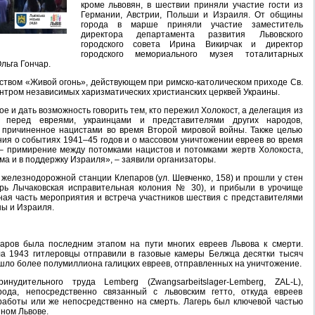
кроме львовян, в шествии приняли участие гости из
Германии, Австрии, Польши и Израиля. От общины
города в марше приняли участие заместитель
директора департамента развития Львовского
городского совета Ирина Викирчак и директор
городского мемориального музея тоталитарных
льга Гончар.
твом «Живой огонь», действующем при римско-католическом приходе Св.
ентром независимых харизматических христианских церквей Украины.
 и дать возможность говорить тем, кто пережил Холокост, а делегация из
 перед евреями, украинцами и представителями других народов,
, причиненное нацистами во время Второй мировой войны. Также целью
ия о событиях 1941–45 годов и о массовом уничтожении евреев во время
– примирение между потомками нацистов и потомками жертв Холокоста,
а и в поддержку Израиля», – заявили организаторы.
железнодорожной станции Клепаров (ул. Шевченко, 158) и прошли у стен
ерь Лычаковская исправительная колония № 30), и прибыли в урочище
ная часть мероприятия и встреча участников шествия с представителями
ны и Израиля.
ров была последним этапом на пути многих евреев Львова к смерти.
ла 1943 гитлеровцы отправили в газовые камеры Белжца десятки тысяч
ошло более полумиллиона галицких евреев, отправленных на уничтожение.
нудительного труда Lemberg (Zwangsarbeitslager-Lemberg, ZAL-L),
ода, непосредственно связанный с львовским гетто, откуда евреев
аботы или же непосредственно на смерть. Лагерь был ключевой частью
ном Львове.