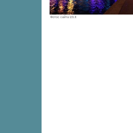
Фотоc cайта lzb.lt