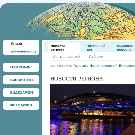
Домой
Новости
Читальный
Мировые
региона
зал
новости
jewseurasia.org
Лента новостей
|
Рубрики
Главная
\
Новости региона
\
Вильнюсс
Вы находитесь:
ГЕОГРАФИЯ
НОВОСТИ РЕГИОНА
БИБЛИОТЕКА
ВИДЕОАРХИВ
ФОТОАРХИВ