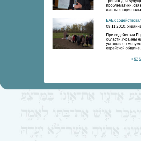
тренинг для будущ
проблематики, свя
жизнью националь
ЕАЕК содействова
09.11.2010,
Украин
При содействии Ев
области Украины н
установлен монуме
еврейской общине.
«
57
5