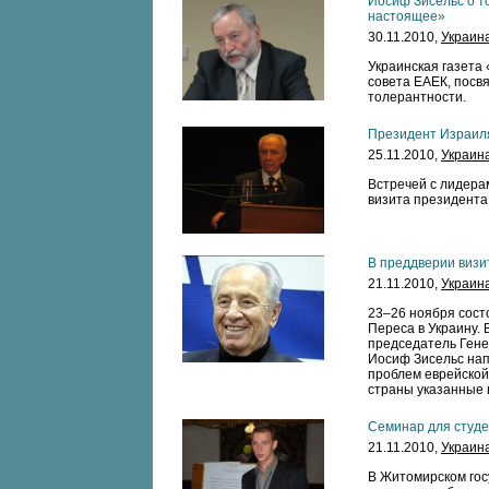
Иосиф Зисельс о т
настоящее»
30.11.2010,
Украин
Украинская газета
совета ЕАЕК, пос
толерантности.
Президент Израиля
25.11.2010,
Украин
Встречей с лидера
визита президента
В преддверии визи
21.11.2010,
Украин
23–26 ноября сост
Переса в Украину.
председатель Гене
Иосиф Зисельс нап
проблем еврейской
страны указанные 
Семинар для студе
21.11.2010,
Украин
В Житомирском гос