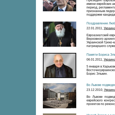
Президент Евроази
имени еврейских а
период, регламент
признанным лидера
поддержке кандида
Поздравление Любо
22.01.2011,
Украин
Евроазиатский евр
Верховного архиеп
Украинской Греко-
патриаршего служе
Памяти Бориса Эл
06.01.2011,
Украин
5 января в Харьков
Восточноукраинско
Борис Элькин.
Во Львове подведе
23.12.2010,
Украин
Во Львове подвед
еврейского конгре
проектов по рекон