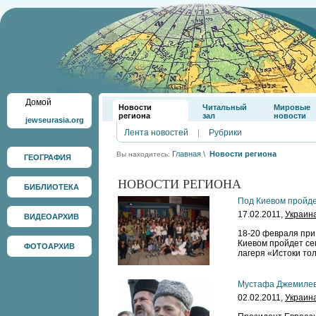
Домой
Новости
Читальный
Мировые
региона
зал
новости
jewseurasia.org
Лента новостей
|
Рубрики
Главная
\
Новости региона
Вы находитесь:
ГЕОГРАФИЯ
НОВОСТИ РЕГИОНА
БИБЛИОТЕКА
Под Киевом пройд
17.02.2011,
Украин
ВИДЕОАРХИВ
18-20 февраля при
Киевом пройдет се
ФОТОАРХИВ
лагеря «Истоки то
Мустафа Джемилев
02.02.2011,
Украин