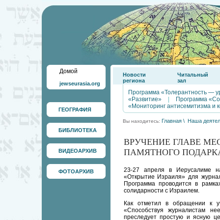
Домой
Новости
Читальный
региона
зал
jewseurasia.org
Программа «Толерантность — у
«Развитие»
|
Программа «Со
«Мониторинг антисемитизма и 
ГЕОГРАФИЯ
Главная
\
Наша деятел
Вы находитесь:
БИБЛИОТЕКА
ВРУЧЕНИЕ ГЛАВЕ МЕ
ПАМЯТНОГО ПОДАРКА
ВИДЕОАРХИВ
23-27 апреля в Иерусалиме на
ФОТОАРХИВ
«Открытие Израиля» для журна
Программа проводится в рамка
солидарности с Израилем.
Как отметил в обращении к у
«Способствуя журналистам не
преследует простую и ясную це