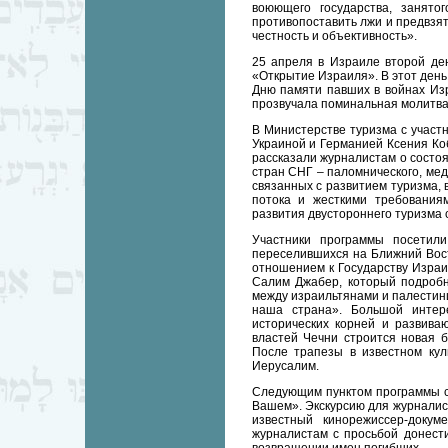
воюющего государства, занято
противопоставить лжи и предвзя
честность и объективность».
25 апреля в Израиле второй де
«Открытие Израиля». В этот ден
Дню памяти павших в войнах Из
прозвучала поминальная молитва,
В Министерстве туризма с участн
Украиной и Германией Ксения Ко
рассказали журналистам о состоя
стран СНГ – паломнического, мед
связанных с развитием туризма, 
потока и жесткими требования
развития двустороннего туризма 
Участники программы посетили
переселившихся на Ближний Вост
отношением к Государству Израи
Салим Джабер, который подробн
между израильтянами и палестинц
наша страна». Большой интер
исторических корней и развива
властей Чечни строится новая 
После трапезы в известном кул
Иерусалим.
Следующим пунктом программы с
Вашем». Экскурсию для журналист
известный кинорежиссер-доку
журналистам с просьбой донест