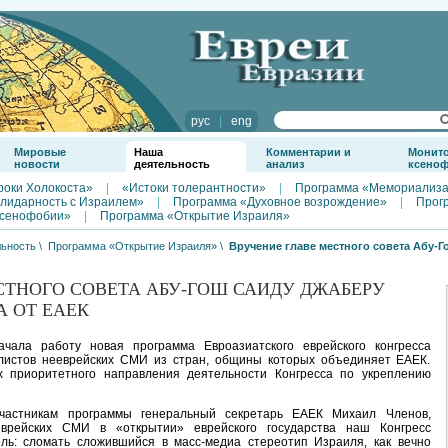
рус
|
eng
Мировые
Наша
Комментарии и
Монит
новости
деятельность
анализ
ксено
роки Холокоста»
|
«Истоки толерантности»
|
Программа «Мемориализа
лидарность с Израилем»
|
Программа «Духовное возрождение»
|
Прог
ксенофобии»
|
Программа «Открытие Израиля»
ьность
\
Программа «Открытие Израиля»
\
Вручение главе местного совета Абу-Г
СТНОГО СОВЕТА АБУ-ГОШ САИДУ ДЖАБЕРУ
 ОТ ЕАЕК
чала работу новая программа Евроазиатского еврейского конгресса
листов нееврейских СМИ из стран, общины которых объединяет ЕАЕК.
х приоритетного направления деятельности Конгресса по укреплению
частникам программы генеральный секретарь ЕАЕК Михаил Членов,
еврейских СМИ в «открытии» еврейского государства наш Конгресс
ль: сломать сложившийся в масс-медиа стереотип Израиля, как вечно