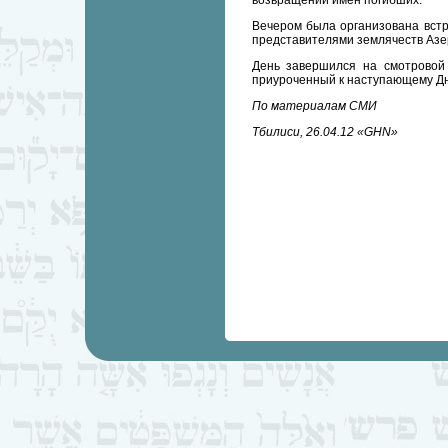
возвращении имен погибших.
Вечером была организована встр
представителями землячеств Азер
День завершился на смотровой 
приуроченный к наступающему Д
По материалам СМИ
Тбилиси, 26.04.12 «GHN»