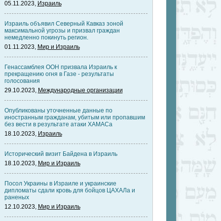
05.11.2023,
Израиль
Израиль объявил Северный Кавказ зоной
максимальной угрозы и призвал граждан
немедленно покинуть регион.
01.11.2023,
Мир и Израиль
Генассамблея ООН призвала Израиль к
прекращению огня в Газе - результаты
голосования
29.10.2023,
Международные организации
Опубликованы уточненные данные по
иностранным гражданам, убитым или пропавшим
без вести в результате атаки ХАМАСа
18.10.2023,
Израиль
Исторический визит Байдена в Израиль
18.10.2023,
Мир и Израиль
Посол Украины в Израиле и украинские
дипломаты сдали кровь для бойцов ЦАХАЛа и
раненых
12.10.2023,
Мир и Израиль