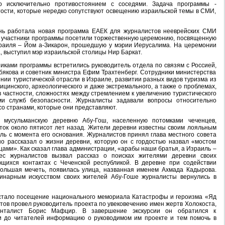
го исключительно противостоянием с соседями. Задача программы -
тости, которые нередко сопутствуют освещению израильской темы в СМИ,
нь работала новая программа ЕАЕК для журналистов нееврейских СМИ
ь участники программы посетили торжественную церемонию, посвященную
раиля – Йом а-Зикарон, прошедшую у мэрии Иерусалима. На церемонии
 выступил мэр израильской столицы Нир Баркат.
иками программы встретились руководитель отдела по связям с Россией,
бякова и советник министра Ефим Трахтенберг. Сотрудники министерства
нии туристической отрасли в Израиле, развитии разных видов туризма из
ицинского, археологического и даже экстремального, а также о проблемах,
в частности, сложностях между стремлением к увеличению туристического
ми служб безопасности. Журналисты задавали вопросы относительно
со странами, которые они представляют.
 мусульманскую деревню Абу-Гош, населенную потомками чеченцев,
ок около пятисот лет назад. Жители деревни известны своим лояльным
ль с момента его основания. Журналистов принял глава местного совета
о рассказал о жизни деревни, которую он с гордостью назвал «мостом
ами». Как сказал глава администрации, «арабы наши братья, а Израиль –
ес журналистов вызвал рассказ о поисках жителями деревни своих
ющихся контактах с Чеченской республикой. В деревне при содействии
большая мечеть, появилась улица, названная именем Ахмада Кадырова.
инарным искусством своих жителей Абу-Гоше журналисты вернулись в
тало посещение национального мемориала Катастрофы и героизма «Яд
ов провел руководитель проекта по увековечению имен жертв Холокоста,
менталист Борис Мафцир. В завершение экскурсии он обратился к
и до читателей информацию о руководимом им проекте и тем помочь в