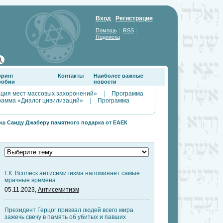
Вход
Регистрация
|
|
Помощь
RSS
Подписка
оринг
Контакты
Наиболее важные
фобии
новости
ция мест массовых захоронений»
|
Программа
рамма «Диалог цивилизаций»
|
Программа
ош Саиду Джаберу памятного подарка от ЕАЕК
ЕК: Всплеск антисемитизма напоминает самые
мрачные времена
05.11.2023,
Антисемитизм
Президент Герцог призвал людей всего мира
зажечь свечу в память об убитых и павших