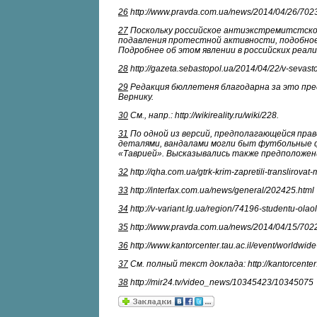
26
http://www.pravda.com.ua/news/2014/04/26/702
27
Поскольку российское антиэкстремитстское
подавления протестной активности, подобное 
Подробнее об этом явлении в российских реалиях 
28
http://gazeta.sebastopol.ua/2014/04/22/v-sevast
29
Редакция бюллетеня благодарна за это пре
Вернику.
30
См., напр.: http://wikireality.ru/wiki/228.
31
По одной из версий, предполагающейся прав
деталями, вандалами могли быт футбольные 
«Таврией». Высказывались также предположен
32
http://qha.com.ua/gtrk-krim-zapretili-translirova
33
http://interfax.com.ua/news/general/202425.html
34
http://v-variant.lg.ua/region/74196-studentu-olao
35
http://www.pravda.com.ua/news/2014/04/15/702
36
http://www.kantorcenter.tau.ac.il/event/worldwid
37
См. полный текст доклада: http://kantorcenter.ta
38
http://mir24.tv/video_news/10345423/10345075