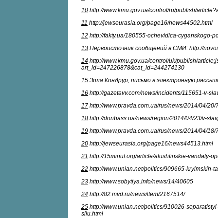
10
http://www.kmu.gov.ua/control/ru/publish/artic
11
http://jewseurasia.org/page16/news44502.html
12
http://fakty.ua/180555-ochevidica-cyganskogo-po
13
Первоисточник сообщений в СМИ: http://novosti
14
http://www.kmu.gov.ua/control/uk/publish/ar
art_id=247226878&cat_id=244274130
15
Зола Кондрур, письмо в электронную рассылку «
16
http://gazetavv.com/news/incidents/115651-v-sla
17
http://www.pravda.com.ua/rus/news/2014/04/20/
18
http://donbass.ua/news/region/2014/04/23/v-sla
19
http://www.pravda.com.ua/rus/news/2014/04/18/
20
http://jewseurasia.org/page16/news44513.html
21
http://15minut.org/article/alushtinskie-vandaly-o
22
http://www.unian.net/politics/909665-kryimskih-ta
23
http://www.sobytiya.info/news/14/40605
24
http://82.mvd.ru/news/item/2167514/
25
http://www.unian.net/politics/910026-separatistyi
silu.html