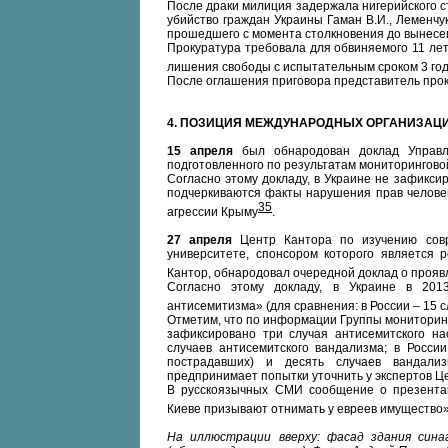
После драки милиция задержала нигерийского 
убийство граждан Украины Гаман В.И., Леменчук
прошедшего с момента столкновения до вынесе
Прокуратура требовала для обвиняемого 11 ле
лишения свободы с испытательным сроком 3 го
После оглашения приговора представитель про
4.
ПОЗИЦИЯ МЕЖДУНАРОДНЫХ ОРГАНИЗАЦ
15 апреля
был обнародован доклад Управл
подготовленного по результатам мониторингово
Согласно этому докладу, в Украине не зафикс
подчеркиваются факты нарушения прав человек
35
агрессии Крыму
.
27 апреля
Центр Кантора по изучению совр
университете, спонсором которого является 
Кантор, обнародовал очередной доклад о проявл
Согласно этому докладу, в Украине в 201
антисемитизма» (для сравнения: в России – 15 с
Отметим, что по информации Группы мониторинг
зафиксировано три случая антисемитского на
случаев антисемитского вандализма; в Росси
пострадавших) и десять случаев вандали
предпринимает попытки уточнить у экспертов Ц
В русскоязычных СМИ сообщение о презентац
Киеве призывают отнимать у евреев имущество
На иллюстрации вверху: фасад здания син