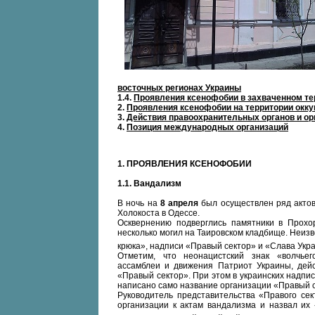
восточных регионах Украины
1.4.
Проявления ксенофобии в захваченном те
2.
Проявления ксенофобии на территории окк
3.
Действия правоохранительных органов и ор
4.
Позиция международных организаций
1.
ПРОЯВЛЕНИЯ КСЕНОФОБИИ
1.1.
Вандализм
В ночь на
8 апреля
был осуществлен ряд актов
Холокоста в Одессе.
Осквернению подверглись памятники в Прохо
несколько могил на Таировском кладбище. Неиз
крюка», надписи «Правый сектор» и «Слава Укр
Отметим, что неонацистский знак «волчье
ассамблеи и движения Патриот Украины, дей
«Правый сектор». При этом в украинских надпи
написано само название организации «Правый с
Руководитель представительства «Правого сек
организации к актам вандализма и назвал их 