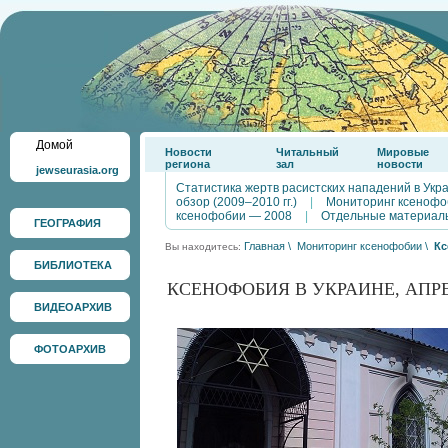
Домой
Новости
Читальный
Мировые
региона
зал
новости
jewseurasia.org
Статистика жертв расистских нападений в Укр
обзор (2009–2010 гг.)
|
Мониторинг ксенофо
ксенофобии — 2008
|
Отдельные материал
ГЕОГРАФИЯ
Главная
\
Мониторинг ксенофобии
\
Кс
Вы находитесь:
БИБЛИОТЕКА
КСЕНОФОБИЯ В УКРАИНЕ, АПРЕЛ
ВИДЕОАРХИВ
ФОТОАРХИВ