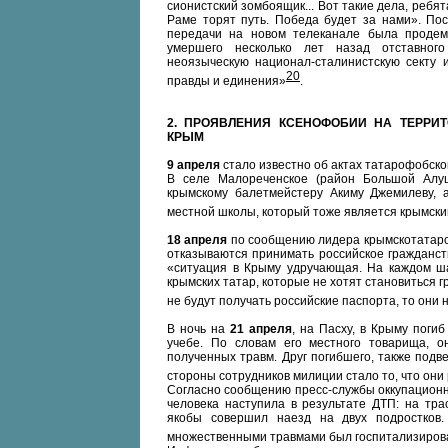
сионистский зомбоящик... Вот такие дела, ребят
Раме торят путь. Победа будет за нами». По
передачи на новом телеканале была продем
умершего несколько лет назад отставного
неоязыческую национал-сталинистскую секту 
20
правды и единения»
.
2.
ПРОЯВЛЕНИЯ КСЕНОФОБИИ НА ТЕРРИТ
КРЫМ
9 апреля
стало известно об актах татарофобско
В селе Малореченское (район Большой Алу
крымскому балетмейстеру Акиму Джемилеву, а
местной школы, который тоже является крымск
18 апреля
по сообщению лидера крымскотатарс
отказываются принимать российское гражданст
«ситуация в Крыму удручающая. На каждом шаг
крымских татар, которые не хотят становиться г
не будут получать российские паспорта, то они 
В ночь на
21 апреля
, на Пасху, в Крыму поги
учебе. По словам его местного товарища, 
полученных травм. Друг погибшего, также подв
стороны сотрудников милиции стало то, что они
Согласно сообщению пресс-службы оккупационн
человека наступила в результате ДТП: на тр
якобы совершил наезд на двух подростков.
множественными травмами был госпитализиров