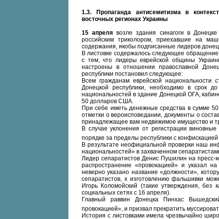
1.3. Пропаганда антисемитизма в контек
восточных регионах Украины
15 апреля
возле здания синагоги в Донецке
российским триколором, приехавшие на маши
содержания, якобы подписанные лидеров донец
В листовке содержалось следующее обращение:
с тем, что лидеры еврейской общины Украин
настроены в отношении православной Донец
республики постановил следующее:
Всем гражданам еврейской национальности 
Донецкой республики, необходимо в срок до
национальностей в здание Донецкой ОГА, кабин
50 долларов США.
При себе иметь денежные средства в сумме 50
отметки о вероисповедании, документы о соста
принадлежащее вам недвижимое имущество и т
В случае уклонения от регистрации виновные
порядке за пределы республики с конфискацие
В результате неофициальной проверки наш инф
национальностей» в захваченном сепаратистам
Лидер сепаратистов Денис Пушилин на пресс-к
распространение «провокацией» и указал на р
неверно указано название «должности», котор
сепаратистов, к изготовлению фальшивки мож
Игорь Коломойский (такие утверждения, без 
социальных сетях с 16 апреля).
Главный раввин Донецка Пинхас Вышедский
провокацией», и призвал прекратить муссироват
История с листовками имела чрезвычайно шир