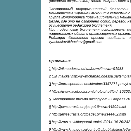
(обгорела дверь и окно). Фото: Андрей Павлюк 
Электронный информационный бюллетень 
меньшинств в Украине» выходит ежемесячно с 
Группа мониторинга прав национальных меньши
Везде, где это не оговорено особо, перевод н
осуществлен редакцией бюллетеня.
При подготовке бюллетеня использованы м
национальных общин и правозащитных органи
Редакция бюллетеня просит сообщать о 
vyacheslav.likhachev@gmail.com
Примечания
1
http://viknaodessa.od.ua/news/?news=91983
2
См. также: http://www.chabad.odessa.ua/templat
3
http://korrespondent.net/ukraine/3347271-pravyi
4
https://www.facebook.com/photo.php?fbid=1020
5
Электронное письмо автору от 23 апреля 20
6
http://jewseurasia.org/page16/news44509.html
7
http://jewseurasia.org/page16/news44462.html
8
http://izrus.co.il/diasporaIL/article/2014-04-20/24
9
http://www.kmu.gov.ua/control/ru/publish/articl