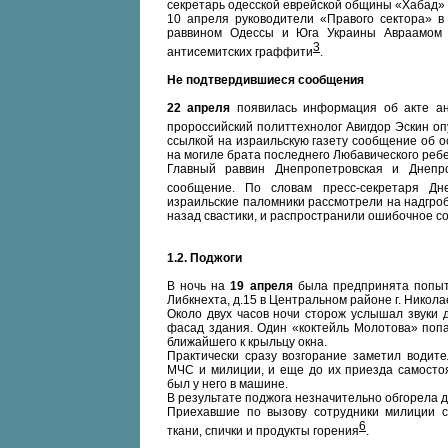
секретарь одесской еврейской общины «Хабад»
10 апреля руководители «Правого сектора» в 
раввином Одессы и Юга Украины Авраамом 
3
антисемитских граффити
.
Не подтвердившиеся сообщения
22 апреля
появилась информация об акте ант
пророссийский политтехнолог Авигдор Эскин оп
ссылкой на израильскую газету сообщение об 
на могиле брата последнего Любавического ребе
Главный раввин Днепропетровская и Днепр
сообщение. По словам пресс-секретаря Дн
израильские паломники рассмотрели на надгроб
назад свастики, и распространили ошибочное с
1.2. Поджоги
В ночь на
19 апреля
была предпринята попытк
Либкнехта, д.15 в Центральном районе г. Никола
Около двух часов ночи сторож услышал звуки д
фасад здания. Один «коктейль Молотова» попа
ближайшего к крыльцу окна.
Практически сразу возгорание заметил води
МЧС и милиции, и еще до их приезда самосто
был у него в машине.
В результате поджога незначительно обгорела д
Приехавшие по вызову сотрудники милиции со
6
ткани, спички и продукты горения
.