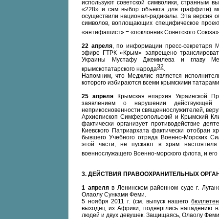
используют советской символики, странным вы
«228» и сам выбор объекта для граффити) мо
осуществили национал-радикалы. Эта версия о
символов, воплощающих специфическое проект
«антифашист» = «поклонник Советского Союза»
22 апреля
, по информации пресс-секретаря 
эфире ГТРК «Крым» запрещено транслировать
Украины Мустафу Джемилева и главу Ме
32
крымскотатарского народа
.
Напомним, что Меджлис является исполнитель
которого избираются всеми крымскими татарами
25 апреля
Крымская епархия Украинской Пра
заявлением о нарушении действующей 
неприкосновенности священнослужителей, веру
Архиепископ Симферопольский и Крымский Кли
фактически организует противодействие деяте
Киевского Патриархата фактически отобран х
бывшего Учебного отряда Военно-Морских Си
этой части, не пускают в храм настоятеля 
военнослужащего Военно-морского флота, и его
3.
ДЕЙСТВИЯ ПРАВООХРАНИТЕЛЬНЫХ ОРГАН
1 апреля
в Ленинском районном суде г. Луган
Олаолу Сунками Феми.
5 ноября 2011 г. (см. выпуск нашего
бюллетен
выходец из Африки, подверглись нападению н
людей и двух девушек. Защищаясь, Олаолу Феми