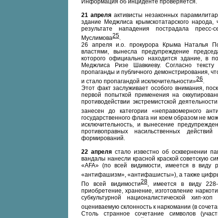
Информация об инциденте проверяется.
21 апреля
активисты незаконных парамилитар
здание Меджлиса крымскотатарского народа, 
результате нападения пострадала пресс-
25
Муслимова
.
26 апреля и.о. прокурора Крыма Наталья По
властями, вынесла предупреждение предсе
которого официально находится здание, в п
Меджлиса Ризе Шавкиеву. Согласно тексту
пропаганды и публичного демонстрирования, ч
26
и стало пропагандой исключительности»
.
Этот факт заслуживает особого внимания, поск
первой попыткой применения на оккупирован
противодействии экстремистской деятельност
занесен до категории «неправомерного анти
государственного флага ни коем образом не мо
исключительность, и вынесение предупрежде
противоправных насильственных действий
формирований.
22 апреля
стало известно об осквернении па
вандалы нанесли красной краской советскую си
«AFA» (по всей видимости, имеется в виду р
«антифашизм», «антифашисты»), а также циф
28
По всей видимости
, имеется в виду 228-
приобретение, хранение, изготовление наркот
субкультурной националистической хип-хо
оцениваемую склонность к наркомании (в сочет
Столь странное сочетание символов (учас