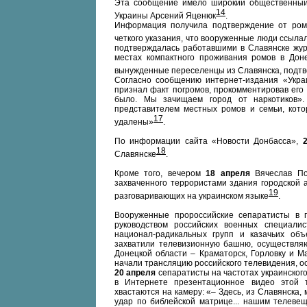
Эта сообщение имело широкий общественный 
14
Украины Арсений Яценюк
.
Информация получила подтверждение от ромс
четкого указания, что вооруженные люди ссыла
подтверждалась работавшими в Славянске журн
местах компактного проживания ромов в Дон
вынужденные переселенцы из Славянска, подт
Согласно сообщению интернет-издания «Укра
признал факт погромов, прокомментировав его
было. Мы зачищаем город от наркотиков»
представителем местных ромов и семьи, кото
17
удалены»
.
По информации сайта «Новости Донбасса»,
18
Славянске
.
Кроме того, вечером
18 апреля
Вячеслав По
захваченного террористами здания городской 
19
разговаривающих на украинском языке
.
Вооруженные пророссийские сепаратисты в г
руководством российских военных специалис
национал-радикальных групп и казачьих объ
захватили телевизионную башню, осуществляю
Донецкой области – Краматорск, Горловку и М
начали трансляцию российского телевидения, 
20 апреля
сепаратисты на частотах украинског
в Интернете презентационное видео этой 
хвастаются на камеру: «– Здесь, из Славянск
удар по библейской матрице... нашим телевещ