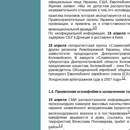
официальные лица Украины, США, Европейског
Яценюк заявил: «Мы не допустим распростра
неуважительного отношения к тем, кто исповеду
практика погромов, которая экспортируется из о
Правоохранительные органы Украины заявляли 
провокации, и привлечь их к ответственност
10
межнациональной вражды
.
По неофициальной информации,
18 апреля
по
задержан СБУ в Донецке и доставлен в Киев.
18 апреля
сепаратистская группа «Славянски
других регионов Левобережной Украины, обн
заместителя председателя Днепропетровс
Коломойского. В аккаунте «Славянского щит
губернатора Днепропетровской области Коло
предложение нацистам. Коломойский – член По
руководитель Объединенной еврейской общины 
президент Европейского еврейского союза (EJU
11
Лондонском арбитражном суде в 2007 году»
.
1.4. Проявления ксенофобии в захваченном т
19 апреля
СМИ распространили информацию (
произошедших накануне массовых насильственн
окраине захваченного вооруженными проросси
1
железнодоржного вокзала и в пос.Черевковка
камуфляже врываются в дома, ссылаясь на 
террористов) Вячеслава Пономарева, грабят и
13
район
.