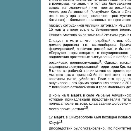
в военкомат, не зная, что тот уже был захвач
вышел на одиночный пикет против российск
министров Автономной Республики Крым в Си
около полутора часов, после чего трое мужч
ботинках) – боевиков незаконных сепаратист
глазах у сотрудников милиции затолкали Решат
15 марта в поле возле с. Земляничное Белог
Решата Аметова была замотана скотчем, руки в 
Следует отметить, что подобный стиль о
демонстрировала т.н. «самооборона Крым
формирований, частично российских, и бывши
«Беркута», скрывающихся в оккупированном
подавления протестных выступлений в ноябре 201
9
российских военнослужащих
. Однако, наск
выдворены с оккупированной территории Крыма 
В качестве рабочей версии можно осторожно п
Аметова стала причиной более жестоких пыток
конечном счете, убийства. Если это предпо
оккупированного Крыма произошло первое с 2010
У погибшего осталась жена и трое маленьких де
В ночь на
8 марта
в селе Рыбачье Алуштинско
которые принадлежали представителям тата
полчаса после вызова, когда здание догорело 
10
места происшествия
.
17 марта
в Симферополе был похищен исламски
11
Юсуф
.
Впоследствии было установлено, что похитит