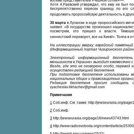
восемь представителей «Черной сотни»
.
Хотя А.Раевский утверждал, что ему не был по
беспрепятственно пересек границу, по его с
продолжить пророссийскую деятельность в друг
30 марта
в Луганске в ходе пророссийского мит
заявил: «В государстве произошел националист
посмотрим, кто пришел к власти. Тимошен
сионистский переворот, все на Киев!». Толпа в 
На иллюстрации вверху: еврейский памятный зн
(Информационный портал Чигиринского района
Электронный информационный бюллетень
меньшинств в Украине» выходит ежемесячно с 
Везде, где это не оговорено особо, перевод 
осуществлен редакцией бюллетеня.
При подготовке бюллетеня использованы м
национальных общин и правозащитных органи
Редакция бюллетеня просит сообщать о 
vyacheslav.likhachev@gmail.com
Примечания
1
Соб.инф. См. также: http://jewseurasia.org/pag
2
Соб.инф.
3
http://jewseurasia.org/page16/news43743.html
4
http://www.radiosvoboda.org/content/article/2530
5
http://jewish.kiev.ua/news/7537/