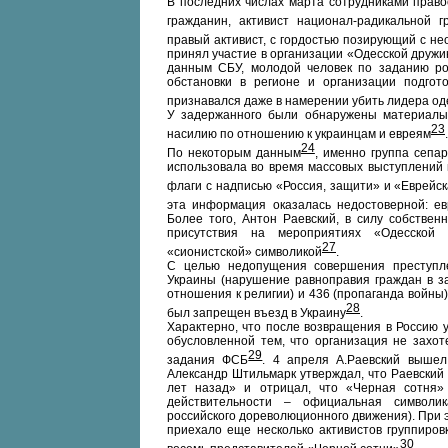
В последних числах марта сотрудниками прав
гражданин, активист национал-радикальной г
правый активист, с гордостью позирующий с не
принял участие в организации «Одесской друж
данным СБУ, молодой человек по заданию ро
обстановки в регионе и организации подгот
признавался даже в намерении убить лидера од
У задержанного были обнаружены материалы
23
насилию по отношению к украинцам и евреям
.
24
По некоторым данным
, именно группа сепар
использовала во время массовых выступлений 
флаги с надписью «Россия, защити» и «Еврейс
эта информация оказалась недостоверной: е
Более того, Антон Раевский, в силу собствен
присутствия на мероприятиях «Одесской д
27
«сионистской» символикой
.
С целью недопущения совершения преступле
Украины (нарушение равноправия граждан в з
отношения к религии) и 436 (пропаганда войны
28
был запрещен въезд в Украину
.
Характерно, что после возвращения в Россию 
обусловленной тем, что организация не захо
29
задания ФСБ
. 4 апреля А.Раевский вышел
Александр Штильмарк утверждал, что Раевский
лет назад» и отрицал, что «Черная сотня» 
действительности – официальная символик
российского дореволюционного движения). При 
приехало еще несколько активистов группиров
30