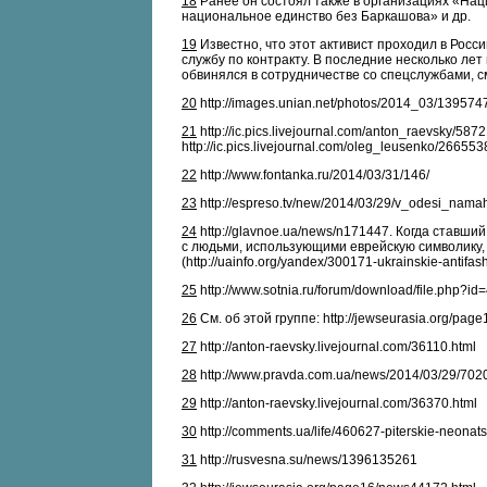
18
Ранее он состоял также в организациях «Нац
национальное единство без Баркашова» и др.
19
Известно, что этот активист проходил в Росс
службу по контракту. В последние несколько ле
обвинялся в сотрудничестве со спецслужбами, см., 
20
http://images.unian.net/photos/2014_03/139574
21
http://ic.pics.livejournal.com/anton_raevsky/5
http://ic.pics.livejournal.com/oleg_leusenko/2665
22
http://www.fontanka.ru/2014/03/31/146/
23
http://espreso.tv/new/2014/03/29/v_odesi_nam
24
http://glavnoe.ua/news/n171447. Когда ставш
с людьми, использующими еврейскую символику,
(http://uainfo.org/yandex/300171-ukrainskie-antifash
25
http://www.sotnia.ru/forum/download/file.ph
26
См. об этой группе: http://jewseurasia.org/pag
27
http://anton-raevsky.livejournal.com/36110.html
28
http://www.pravda.com.ua/news/2014/03/29/702
29
http://anton-raevsky.livejournal.com/36370.html
30
http://comments.ua/life/460627-piterskie-neonatsi
31
http://rusvesna.su/news/1396135261