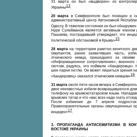
31 марта он был «выдворен» из контролир
13
Украины
.
20 марта
в Симферополе был похищен и силь
административный центр Автономной Республик
Одессу. В тяжелом состоянии он был обнаружен
Нури Сулейманов является активным членом
Пашаева, пострадавший утверждает, что инци
15
политической обстановкой в Крыму»
.
28 марта
на территории ракетно-зенитного див
оккупантов, ранее захвативших часть, избил
этнического немца, пришедшего за своими
«Информационное сопротивление», военного э
скотски, радуясь, что поймали «бандеровца».
шее парня петлю. Он может лишиться зрения на
16
«бандеровец» оказался этническим немцем»
.
31 марта
около пяти часов вечера в Симферопо
двое неизвестных избили возвращавшегося домо
телефону на крымскотатарском языке. Нападав
крымских татар и что «вас всех надо гнать отсюд
После избиения до 7 апреля подросток 
Правоохранительные органы оккупационных орг
17
инцидент
.
3.
ПРОПАГАНДА АНТИСЕМИТИЗМА В КОН
ВОСТОКЕ УКРАИНЫ