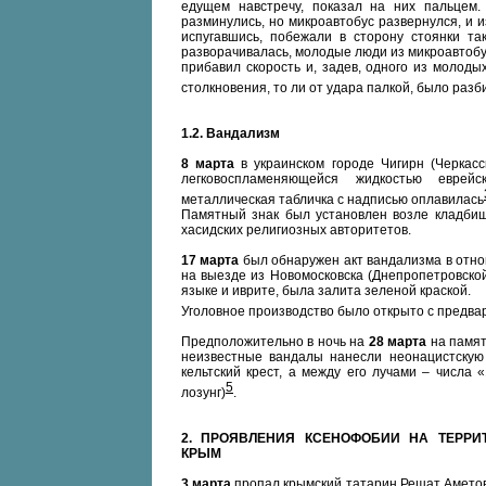
едущем навстречу, показал на них пальцем.
разминулись, но микроавтобус развернулся, и 
испугавшись, побежали в сторону стоянки та
разворачивалась, молодые люди из микроавтобус
прибавил скорость и, задев, одного из молоды
столкновения, то ли от удара палкой, было разб
1.2.
Вандализм
8 марта
в украинском городе Чигирн (Черкас
легковоспламеняющейся жидкостью еврей
металлическая табличка с надписью оплавилась
Памятный знак был установлен возле кладби
хасидских религиозных авторитетов.
17 марта
был обнаружен акт вандализма в отно
на выезде из Новомосковска (Днепропетровской
языке и иврите, была залита зеленой краской.
Уголовное производство было открыто с предвар
Предположительно в ночь на
28 марта
на памят
неизвестные вандалы нанесли неонацистскую 
кельтский крест, а между его лучами – числа
5
лозунг)
.
2.
ПРОЯВЛЕНИЯ КСЕНОФОБИИ НА ТЕРРИ
КРЫМ
3 марта
пропал крымский татарин Решат Аметов,