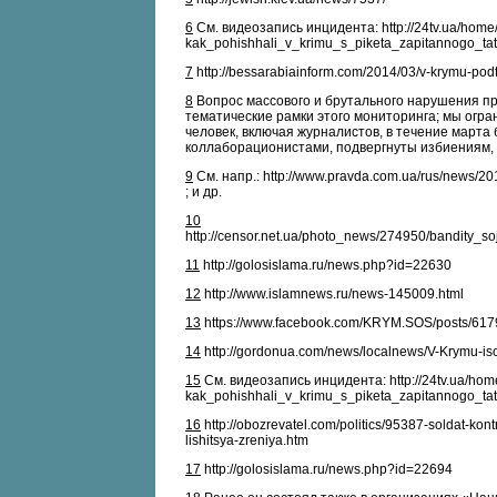
6
См. видеозапись инцидента: http://24tv.ua/hom
kak_pohishhali_v_krimu_s_piketa_zapitannogo_ta
7
http://bessarabiainform.com/2014/03/v-krymu-podtve
8
Вопрос массового и брутального нарушения пр
тематические рамки этого мониторинга; мы огран
человек, включая журналистов, в течение март
коллаборационистами, подвергнуты избиениям,
9
См. напр.: http://www.pravda.com.ua/rus/news/201
; и др.
10
http://censor.net.ua/photo_news/274950/bandity_s
11
http://golosislama.ru/news.php?id=22630
12
http://www.islamnews.ru/news-145009.html
13
https://www.facebook.com/KRYM.SOS/posts/61
14
http://gordonua.com/news/localnews/V-Krymu-isc
15
См. видеозапись инцидента: http://24tv.ua/ho
kak_pohishhali_v_krimu_s_piketa_zapitannogo_ta
16
http://obozrevatel.com/politics/95387-soldat-kont
lishitsya-zreniya.htm
17
http://golosislama.ru/news.php?id=22694