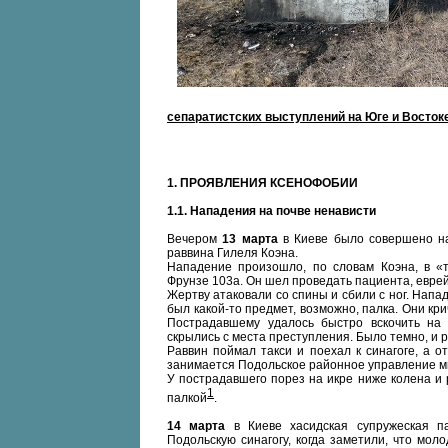
сепаратистских выступлений на Юге и Восток
1.
ПРОЯВЛЕНИЯ КСЕНОФОБИИ
1.1.
Нападения на почве ненависти
Вечером
13 марта
в Киеве было совершено на
раввина Гилеля Коэна.
Нападение произошло, по словам Коэна, в «т
Фрунзе 103а. Он шел проведать пациента, еврей
Жертву атаковали со спины и сбили с ног. Напад
был какой-то предмет, возможно, палка. Они кри
Пострадавшему удалось быстро вскочить на
скрылись с места преступления. Было темно, и 
Раввин поймал такси и поехал к синагоге, а 
занимается Подольское районное управление м
У пострадавшего порез на икре ниже колена и р
1
палкой
.
14 марта
в Киеве хасидская супружеская п
Подольскую синагогу, когда заметили, что мол