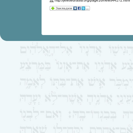
32
http://jewseurasia.org/page16/news44172.html