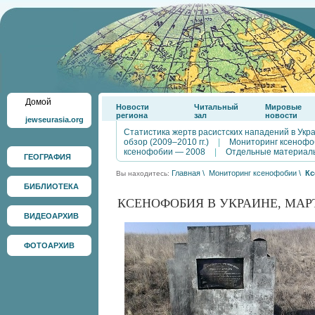
Домой
Новости
Читальный
Мировые
региона
зал
новости
jewseurasia.org
Статистика жертв расистских нападений в Укр
обзор (2009–2010 гг.)
|
Мониторинг ксенофо
ксенофобии — 2008
|
Отдельные материал
ГЕОГРАФИЯ
Главная
\
Мониторинг ксенофобии
\
Кс
Вы находитесь:
БИБЛИОТЕКА
КСЕНОФОБИЯ В УКРАИНЕ, МАРТ 
ВИДЕОАРХИВ
ФОТОАРХИВ