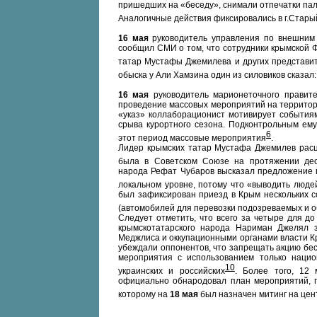
пришедших на «беседу», снимали отпечатки па
Аналогичные действия фиксировались в г.Стар
16 мая
руководитель управления по внешним 
сообщил СМИ о том, что сотрудники крымской 
татар Мустафы Джемилева и других представи
обыска у Али Хамзина один из силовиков сказал
16 мая
руководитель марионеточного правите
проведение массовых мероприятий на территор
«указ» коллаборационист мотивирует событиям
срыва курортного сезона. Подконтрольным ему
6
этот период массовые мероприятия
.
Лидер крымских татар Мустафа Джемилев расце
была в Советском Союзе на протяжении дес
народа Рефат Чубаров высказал предложение
локальном уровне, потому что «выводить люд
был зафиксирован приезд в Крым нескольких с
(автомобилей для перевозки подозреваемых и 
Следует отметить, что всего за четыре для д
крымскотатарского народа Нариман Джелял з
Меджлиса и оккупационными органами власти К
убеждали оппонентов, что запрещать акцию бе
мероприятия с использованием только нацио
10
украинских и российских
. Более того, 12
официально обнародовал план мероприятий, п
которому на
18 мая
был назначен митинг на це