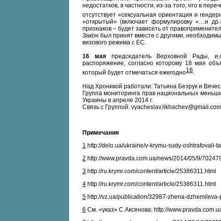
недостатков, в частности, из-за того, что в пе
отсутствует «сексуальная ориентация и гендер
«открытый» (включает формулировку «…и др.»
признаков – будет зависеть от правоприменител
Закон был принят вместе с другими, необходим
визового режима с ЕС.
16 мая
председатель Верховной Рады, и.о
распоряжение, согласно которому 18 мая объ
16
который будет отмечаться ежегодно
.
Над Хроникой работали: Татьяна Безрук и Вячес
Группа мониторинга прав национальных меньш
Украины в апреле 2014 г.
Связь с Группой: vyacheslav.likhachev@gmail.co
Примечания
1
http://delo.ua/ukraine/v-krymu-sudy-oshtrafovali-t
2
http://www.pravda.com.ua/news/2014/05/9/70247
3
http://ru.krymr.com/content/article/25386311.html
4
http://ru.krymr.com/content/article/25386311.html
5
http://vz.ua/publication/32987-zhena-dzhemileva-
6
См. «указ» С.Аксенова: http://www.pravda.com.