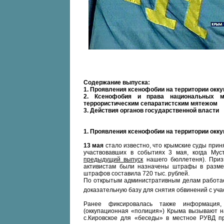
Содержание выпуска:
1. Проявления ксенофобии на территории окк
2. Ксенофобия и права национальных ме
террористическим сепаратистским мятежом
3. Действия органов государственной власти
1. Проявления ксенофобии на территории окк
13 мая
стало известно, что крымские суды прин
участвовавших в событиях 3 мая, когда Му
предыдущий выпуск
нашего бюллетеня). Приз
активистам были назначены штрафы в разме
штрафов составила 720 тыс. рублей.
По открытым административным делам работае
доказательную базу для снятия обвинений с уч
Ранее фиксировалась также информация, 
(оккупационная «полиция») Крыма вызывают на
с.Кировское для «беседы» в местное РУВД пр