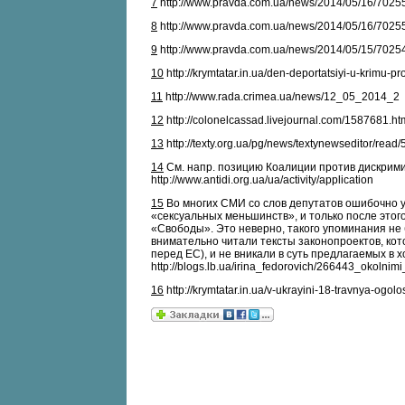
7
http://www.pravda.com.ua/news/2014/05/16/7025
8
http://www.pravda.com.ua/news/2014/05/16/7025
9
http://www.pravda.com.ua/news/2014/05/15/7025
10
http://krymtatar.in.ua/den-deportatsiyi-u-krimu-pr
11
http://www.rada.crimea.ua/news/12_05_2014_2
12
http://colonelcassad.livejournal.com/1587681.ht
13
http://texty.org.ua/pg/news/textynewseditor/r
14
См. напр. позицию Коалиции против дискрими
http://www.antidi.org.ua/ua/activity/application
15
Во многих СМИ со слов депутатов ошибочно у
«сексуальных меньшинств», и только после этого
«Свободы». Это неверно, такого упоминания не 
внимательно читали тексты законопроектов, кото
перед ЕС), и не вникали в суть предлагаемых в х
http://blogs.lb.ua/irina_fedorovich/266443_okolni
16
http://krymtatar.in.ua/v-ukrayini-18-travnya-og