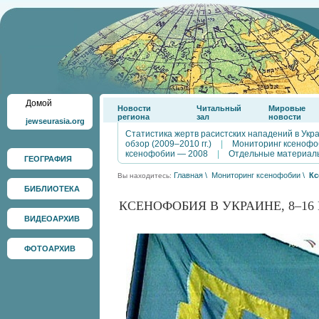
Домой
Новости
Читальный
Мировые
региона
зал
новости
jewseurasia.org
Статистика жертв расистских нападений в Укр
обзор (2009–2010 гг.)
|
Мониторинг ксенофо
ксенофобии — 2008
|
Отдельные материал
ГЕОГРАФИЯ
Главная
\
Мониторинг ксенофобии
\
Кс
Вы находитесь:
БИБЛИОТЕКА
КСЕНОФОБИЯ В УКРАИНЕ, 8–16 М
ВИДЕОАРХИВ
ФОТОАРХИВ