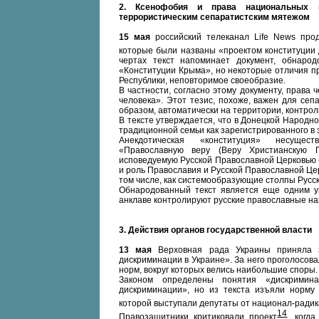
2. Ксенофобия и права национальных м
террористическим сепаратистским мятежом
15 мая
российский телеканал Life News прод
которые были названы «проектом конституции
чертах текст напоминает документ, обнаро
«Конституции Крыма», но некоторые отличия п
Республики, неповторимое своеобразие.
В частности, согласно этому документу, права
человека». Этот тезис, похоже, важен для сеп
образом, автоматически на территории, контр
В тексте утверждается, что в Донецкой Народн
традиционной семьи как зарегистрированного в
Анекдотическая «конституция» несущест
«Православную веру (Веру Христианскую П
исповедуемую Русской Православной Церковью (
и роль Православия и Русской Православной Це
том числе, как системообразующие столпы Русс
Обнародованный текст является еще одним ук
анклаве контролируют русские православные н
3. Действия органов государственной власти
13 мая
Верховная рада Украины приняла 
дискриминации в Украине». За него проголосовал
норм, вокруг которых велись наибольшие споры.
Законом определены понятия «дискримина
дискриминации», но из текста изъяли норму
которой выступали депутаты от национал-ради
14
Правозащитники критиковали проект
, когд